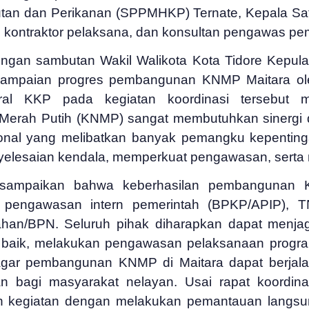
tan dan Perikanan (SPPMHKP) Ternate, Kepala Sa
kontraktor pelaksana, dan konsultan pengawas 
engan sambutan Wakil Walikota Kota Tidore Kepul
yampaian progres pembangunan KNMP Maitara ole
ral KKP pada kegiatan koordinasi tersebut 
ah Putih (KNMP) sangat membutuhkan sinergi da
ional yang melibatkan banyak pemangku kepentinga
elesaian kendala, memperkuat pengawasan, serta 
isampaikan bahwa keberhasilan pembangunan 
 pengawasan intern pemerintah (BPKP/APIP), TN
ahan/BPN. Seluruh pihak diharapkan dapat menjag
lan baik, melakukan pengawasan pelaksanaan prog
gar pembangunan KNMP di Maitara dapat berjalan
n bagi masyarakat nelayan. Usai rapat koordina
an kegiatan dengan melakukan pemantauan lang