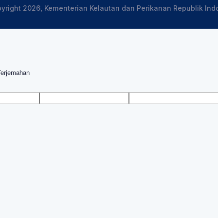
yright 2026, Kementerian Kelautan dan Perikanan Republik Ind
Terjemahan